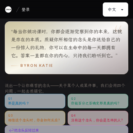
登录
CALM
“
“每当你做功课时，你都会逐渐觉察到你的本来，这就
是存在的本质。质疑你所相信的念头是你送给自己的
一份惊人的礼物，你可以在生命中的每一天都拥有
它。答案一直都在你的内心，只待我们聆听到它。”
BYRON KATIE
开始你的功课
说出一个让你痛苦的念头——关于某个人或某件事。我们会用四个
问题，一起去质疑它。
Q1
Q2
那是真的吗？
你能百分之百确定那是真的吗？
Q3
Q4
相信这个念头时，你会如何反应？
没有这个念头，你会是怎样的人？
↩
把念头反转过来